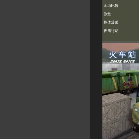
电磁脉冲
吊桥
金纳巴鲁
火车站
火箭基地
教堂
隐形**
沙漠营地
掩体爆破
医院
机场
夜鹰行动