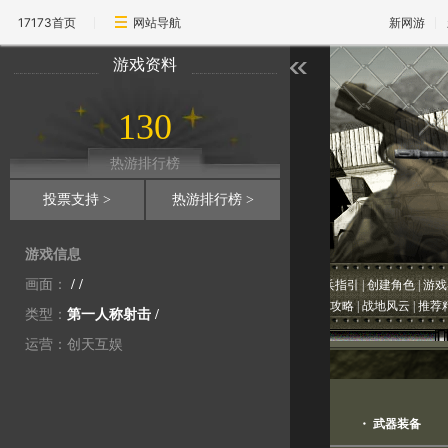
17173首页
网站导航
新网游
游戏资料
130
热游排行榜
投票支持 >
热游排行榜 >
游戏信息
画面：
/ /
专区首页
|
游戏介绍
|
注册帐号
|
新兵指引
|
创建角色
|
游戏
新闻中心
|
经验综合
|
武器攻略
|
地图攻略
|
战地风云
|
推荐
类型：
第一人称射击
/
运营：创天互娱
绝密资料库
・
特种部队
・
武器装备