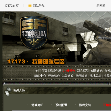
17173首页
网站导航
新网游
专区首页
|
游戏介绍
|
注册帐号
|
新兵指引
|
创建角色
|
游戏
新闻中心
|
经验综合
|
武器攻略
|
地图攻略
|
战地风云
|
推荐
新兵入伍
・
游戏介绍
・
系统配置
・
游戏安装
・
开始