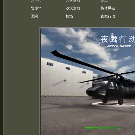
火车站
火箭基地
教堂
隐形**
沙漠营地
掩体爆破
医院
机场
夜鹰行动