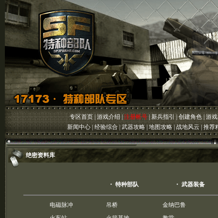
专区首页
|
游戏介绍
|
注册帐号
|
新兵指引
|
创建角色
|
游戏
新闻中心
|
经验综合
|
武器攻略
|
地图攻略
|
战地风云
|
推荐
绝密资料库
・
特种部队
・
武器装备
电磁脉冲
吊桥
金纳巴鲁