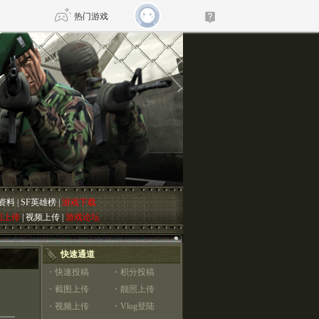
热门游戏
DNF
传奇4
剑网3旗舰版
新天龙八部
自由
诛仙世界
仙剑世界
资料
|
SF英雄榜
|
游戏下载
图上传
|
视频上传
|
游戏论坛
快速通道
・
快速投稿
・
积分投稿
・
截图上传
・
靓照上传
・
视频上传
・
Vlog登陆