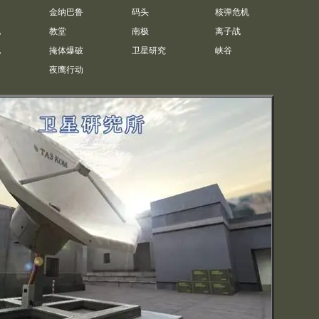
金纳巴鲁
码头
核弹危机
地
教堂
南极
离子战
地
掩体爆破
卫星研究
峡谷
夜鹰行动