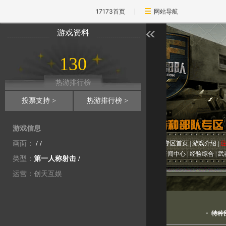
17173首页
网站导航
游戏资料
130
热游排行榜
投票支持 >
热游排行榜 >
游戏信息
画面：
/ /
专区首页
|
游戏介绍
|
新闻中心
|
经验综合
|
武
类型：
第一人称射击
/
运营：创天互娱
绝密资料库
・
特种