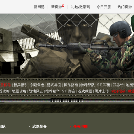
新网游
新页游
礼包/激活码
今日开服
热门页游
魔兽
天堂
王权与
注册帐号
|
新兵指引
|
创建角色
|
游戏界面
|
操作指南
|
特种部队
|
S F 军衔
|
武器**
|
地图
器攻略
|
地图攻略
|
战地风云
|
推荐精华
|
S F 影音
|
游戏截图
|
照片上传
|
积分投稿
|
截
部队
・
武器装备
・
任务地图