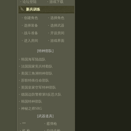
・
论坛登陆
・
游戏下载
新兵训练
・
创建角色
・
选择角色
・
选择装备
・
选择武器
・
战斗准备
・
开设房间
・
进入房间
・
游戏界面
[特种部队]
・
韩国海军陆战队
・
法国国家宪兵特勤队
・
美国三角洲特种部队
・
苏联特殊任命部队
・
英国皇家空军特种部队
・
德国边防警察第9反恐大队
・
韩国特种部队
・
神秘之师SRG
[武器道具]
・
**
・
霰弹枪
・
机 枪
・
自动步枪