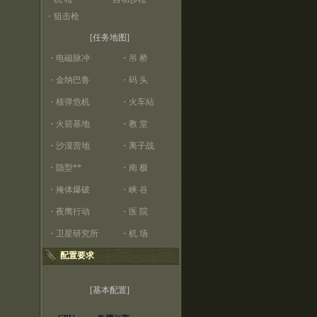
・
狙击枪
[任务地图]
・
电磁脉冲
・
吊 桥
・
金纳巴鲁
・
码 头
・
核弹危机
・
火车站
・
火箭基地
・
教 堂
・
沙漠营地
・
离子战
・
隐型**
・
南 极
・
掩体爆破
・
峡 谷
・
夜鹰行动
・
医 院
・
卫星研究所
・
机 场
配置要求
[基本配置]