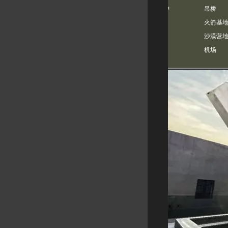
电磁脉冲
吊桥
火车站
火箭基
隐形**
沙漠营
医院
机场