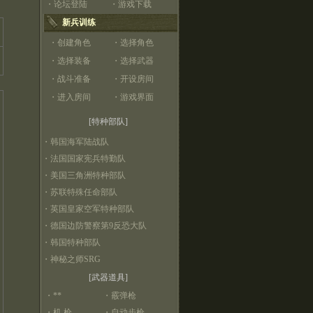
・
论坛登陆
・
游戏下载
新兵训练
・
创建角色
・
选择角色
・
选择装备
・
选择武器
・
战斗准备
・
开设房间
・
进入房间
・
游戏界面
[特种部队]
・
韩国海军陆战队
・
法国国家宪兵特勤队
・
美国三角洲特种部队
・
苏联特殊任命部队
・
英国皇家空军特种部队
・
德国边防警察第9反恐大队
・
韩国特种部队
・
神秘之师SRG
[武器道具]
・
**
・
霰弹枪
・
机 枪
・
自动步枪