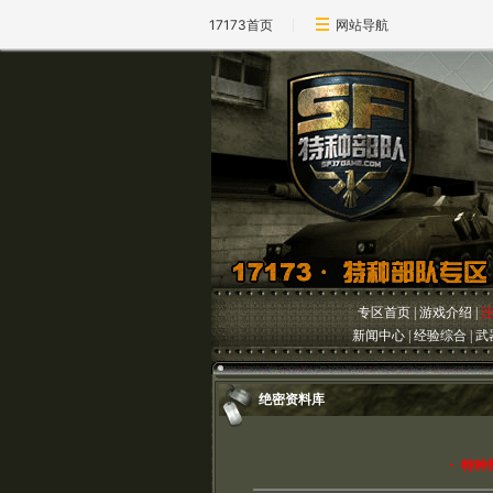
17173首页
网站导航
专区首页
|
游戏介绍
|
新闻中心
|
经验综合
|
武
绝密资料库
・
特种