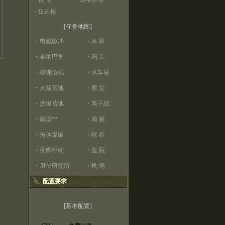
・
狙击枪
[任务地图]
・
电磁脉冲
・
吊 桥
・
金纳巴鲁
・
码 头
・
核弹危机
・
火车站
・
火箭基地
・
教 堂
・
沙漠营地
・
离子战
・
隐型**
・
南 极
・
掩体爆破
・
峡 谷
・
夜鹰行动
・
医 院
・
卫星研究所
・
机 场
配置要求
[基本配置]