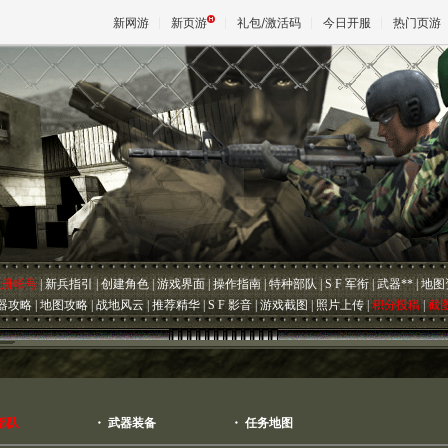
新网游
新页游
礼包/激活码
今日开服
热门页游
魔兽
天堂
王权与
注册帐号
|
新兵指引
|
创建角色
|
游戏界面
|
操作指南
|
特种部队
|
S F 军衔
|
武器**
|
地图
器攻略
|
地图攻略
|
战地风云
|
推荐精华
|
S F 影音
|
游戏截图
|
照片上传
|
积分投稿
|
截
部队
・
武器装备
・
任务地图