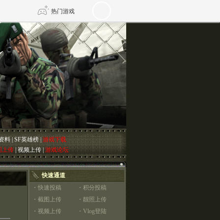
热门游戏
DNF
传奇4
剑网3旗舰版
新天龙八部
自由
诛仙世界
仙剑世界
资料
|
SF英雄榜
|
游戏下载
图上传
|
视频上传
|
游戏论坛
快速通道
・
快速投稿
・
积分投稿
・
截图上传
・
靓照上传
・
视频上传
・
Vlog登陆