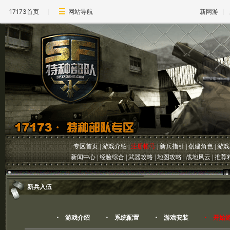
17173首页
网站导航
新网游
专区首页
|
游戏介绍
|
注册帐号
|
新兵指引
|
创建角色
|
游戏
新闻中心
|
经验综合
|
武器攻略
|
地图攻略
|
战地风云
|
推荐
新兵入伍
・
游戏介绍
・
系统配置
・
游戏安装
・
开始