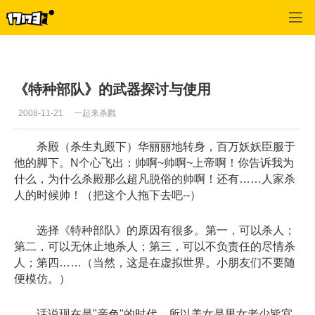
专区_《特种部队》
>
编辑推荐
>
正文
《特种部队》的武器探讨与使用
2008-11-21
一起来杀戮
杀殿（杀生丸殿下）华丽丽地转身，百万妖妖臣服于
他的脚下。N个心飞出：帅啊~帅啊~上帝啊！你告诉我为
什么，为什么杀殿那么超凡脱俗的帅啊！还有……人家杀
人的时候帅！（把这个人拖下去吧--）
选择《特种部队》的原因有很多。第一，可以杀人；
第二，可以无休止地杀人；第三，可以不负责任的尽情杀
人；第四……（当然，这是在虚拟世界。小朋友们不要随
便模仿。）
话说现在是"亲色"的时代，所以美女是男女老少皆宜