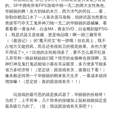
的。SF中拥有所有FPS游戏中独一无二的两大女性角色。
华丽丽的啊！东方韵味的木兰，西方洋气的劳拉……看，
弥勒你都流口水了~~人靠衣裳马靠鞍，咱拼武器当然要出
类拔萃巧夺天工鬼斧神刀独一无二的华丽丽的器械嘛。看
看看看~~黄金AK，白金M4，黄金SVD，白金雕刻版PSG-
1，既是武器又是收藏，更是饰品哦！啊~~跟三藏哥哥
（《最游记》）的"魔天经文"有一拼哦！挂在肩上，既不
占地方又能挡风，而且还有很前卫的视觉效果。杀伤力更
不用说了>_<！比他的左轮枪强多了，要不怎么避开红孩
儿哥哥和一路妖精姐姐们呢？悟空的金箍棒也很强啊，见
神打神见鬼打鬼还能缩小塞在耳朵眼里，多方便多节能多
省力多经济呀！（坚定状：跟游戏有关，接着往下看！）
像杀殿还得用一个华丽丽的鞘来装天生牙，一看成本就得
增加嘛！（坚定状：真的跟游戏有关！！）
玩游戏的最可恶的就是换武器了，华丽丽的价格呀！
当然了，上手简单，几个简单的按键加上鼠标就能搞定是
最具吸引力的了。（笑：我说跟游戏有关系吧？）