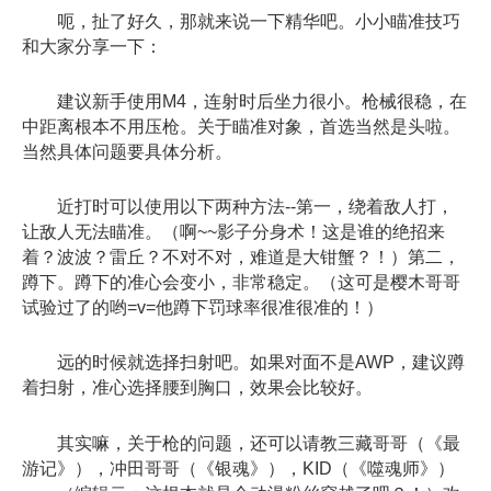
呃，扯了好久，那就来说一下精华吧。小小瞄准技巧
和大家分享一下：
建议新手使用M4，连射时后坐力很小。枪械很稳，在
中距离根本不用压枪。关于瞄准对象，首选当然是头啦。
当然具体问题要具体分析。
近打时可以使用以下两种方法--第一，绕着敌人打，
让敌人无法瞄准。（啊~~影子分身术！这是谁的绝招来
着？波波？雷丘？不对不对，难道是大钳蟹？！）第二，
蹲下。蹲下的准心会变小，非常稳定。（这可是樱木哥哥
试验过了的哟=v=他蹲下罚球率很准很准的！）
远的时候就选择扫射吧。如果对面不是AWP，建议蹲
着扫射，准心选择腰到胸口，效果会比较好。
其实嘛，关于枪的问题，还可以请教三藏哥哥（《最
游记》），冲田哥哥（《银魂》），KID（《噬魂师》）