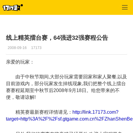
专区_《特种部队》
>
战场公告
>
正文
线上精英擂台赛，64强进32强赛程公告
2008-09-16
17173
亲爱的玩家：
由于中秋节期间,大部分玩家需要回家和家人聚餐,以及
目前游戏内，部分玩家发生掉线现象,我们把整个线上擂台
赛赛程延期至中秋节后2008年9月18日。给您带来的不
便，敬请谅解!
精英赛最新赛程详情请见：
http://link.17173.com?
target=http%3A%2F%2Fsf.gtgame.com.cn%2FZhanShenBei